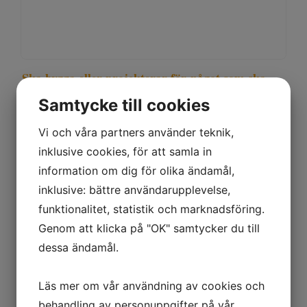
Ska bygga eller projekterar för något som ska
förankras i marken
Samtycke till cookies
Att skruva fundament är ett modernt
alternativ till att gjuta i betong. Skruvarna
Vi och våra partners använder teknik,
kallas för olika saker beroende på vem som
inklusive cookies, för att samla in
säljer dem: markskruv, skruvfundament,
information om dig för olika ändamål,
skruvpåle och jordankare.
inklusive: bättre användarupplevelse,
funktionalitet, statistik och marknadsföring.
I Taberg kallas de för Jordskruv på riktigt,
Genom att klicka på "OK" samtycker du till
och passar för:
dessa ändamål.
terrass eller uterum
Läs mer om vår användning av cookies och
olika ramper och områdesskydd
behandling av personuppgifter på vår