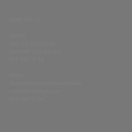
0590–501 72 ​​​​​​​
Katrin
​​​​​​​Sälj och planering
katrin@tabergs.com
073-942 70 34
Malin
Ekonomi och administration
malin@tabergs.com
073-789 32 07