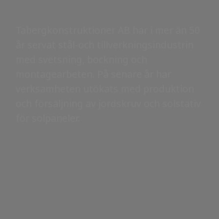
Tabergkonstruktioner AB har i mer än 50
år servat stål-och tillverkningsindustrin
med svetsning, bockning och
montagearbeten. På senare år har
verksamheten utökats med produktion
och försäljning av jordskruv och solstativ
för solpaneler.
Följ Tabergkonstruktioner AB på sociala
medier:
Facebook
Instagram